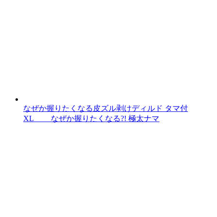
なぜか握りたくなる皮ズル剥けディルド タマ付
XL なぜか握りたくなる?! 極太ナマ