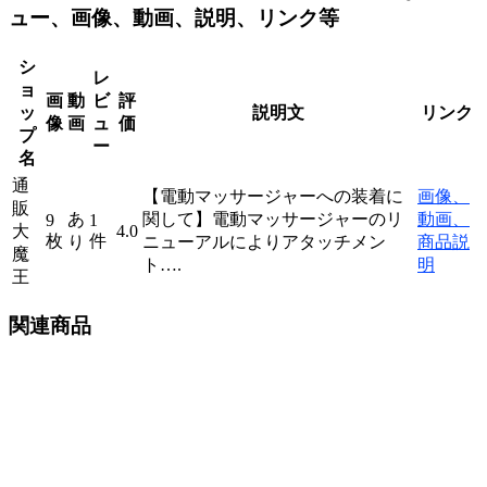
ュー、画像、動画、説明、リンク等
シ
レ
ョ
画
動
ビ
評
ッ
説明文
リンク
像
画
ュ
価
プ
ー
名
通
【電動マッサージャーへの装着に
画像、
販
あ
関して】電動マッサージャーのリ
動画、
9
1
大
4.0
枚
件
り
ニューアルによりアタッチメン
商品説
魔
ト….
明
王
関連商品