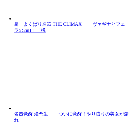
超！よくばり名器 THE CLIMAX ヴァギナとフェ
ラの2in1！「極
名器覚醒 渚恋生 ついに覚醒！やり盛りの美女が濡
れ