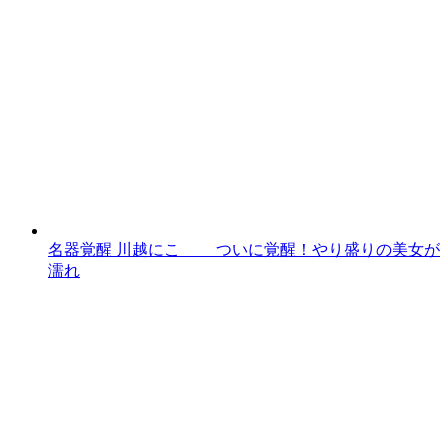
名器覚醒 川越にこ ついに覚醒！やり盛りの美女が
濡れ