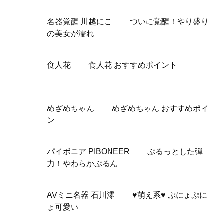
名器覚醒 川越にこ ついに覚醒！やり盛り
の美女が濡れ
食人花 食人花 おすすめポイント
めざめちゃん めざめちゃん おすすめポイ
ン
パイボニア PIBONEER ぷるっとした弾
力！やわらかぷるん
AVミニ名器 石川澪 ♥萌え系♥ ぷにょぷに
ょ可愛い