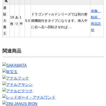
名
通
画像、
販
ドラゴンディルドシリーズでは初の射
19
あ
1
動画、
大
5.0
精機能付きタイプになります。挿入中
枚
り
件
商品説
魔
に右へ左へ回転させれば….
明
王
関連商品