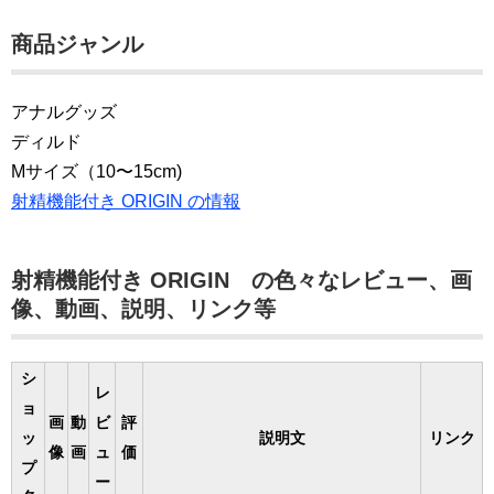
商品ジャンル
アナルグッズ
ディルド
Mサイズ（10〜15cm)
射精機能付き ORIGIN の情報
射精機能付き ORIGIN の色々なレビュー、画
像、動画、説明、リンク等
シ
レ
ョ
画
動
ビ
評
ッ
説明文
リンク
像
画
ュ
価
プ
ー