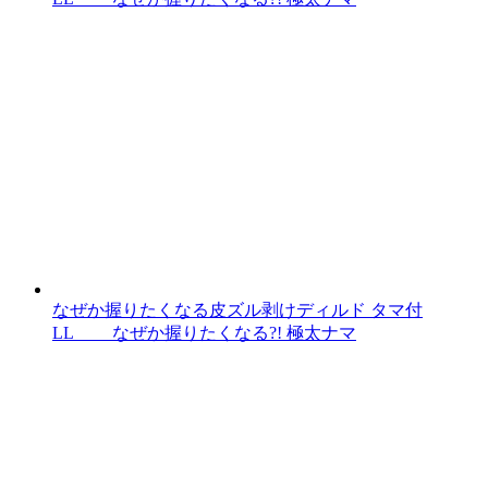
なぜか握りたくなる皮ズル剥けディルド タマ付
LL なぜか握りたくなる?! 極太ナマ