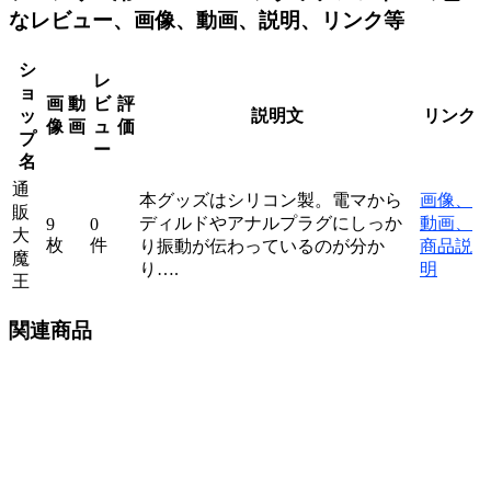
なレビュー、画像、動画、説明、リンク等
シ
レ
ョ
画
動
ビ
評
ッ
説明文
リンク
像
画
ュ
価
プ
ー
名
通
本グッズはシリコン製。電マから
画像、
販
ディルドやアナルプラグにしっか
動画、
9
0
大
枚
件
り振動が伝わっているのが分か
商品説
魔
り….
明
王
関連商品