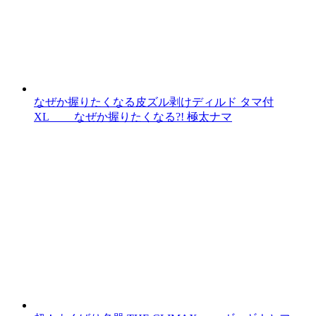
なぜか握りたくなる皮ズル剥けディルド タマ付
XL なぜか握りたくなる?! 極太ナマ