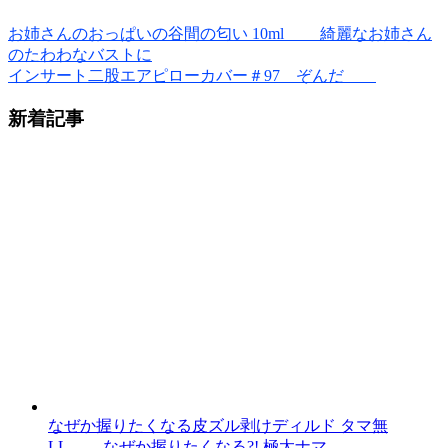
お姉さんのおっぱいの谷間の匂い 10ml 綺麗なお姉さん
のたわわなバストに
インサート二股エアピローカバー＃97 ぞんだ
新着記事
なぜか握りたくなる皮ズル剥けディルド タマ無
LL なぜか握りたくなる?! 極太ナマ