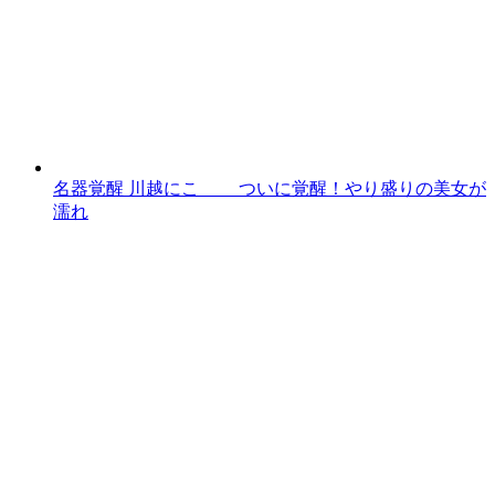
名器覚醒 川越にこ ついに覚醒！やり盛りの美女が
濡れ