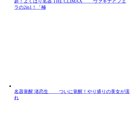
超！よくばり名器 THE CLIMAX ヴァギナとフェ
ラの2in1！「極
名器覚醒 渚恋生 ついに覚醒！やり盛りの美女が濡
れ