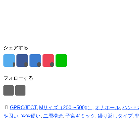
シェアする
フォローする
GPROJECT
,
Mサイズ（200〜500g）
,
オナホール
,
ハンド
や固い
,
やや硬い
,
二層構造
,
子宮ギミック
,
繰り返しタイプ
,