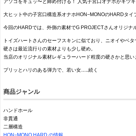
アソコをギュッ〜と締め付ける！ 人気子宮口オナホがキツ
大ヒット中の子宮口構造系オナホHON−MONOのHARDタ
今回のHARDでは、外側の素材でG PROJECTさんオリジナ
トイズハートさんのセーフスキンに似ており、ニオイやベタ
硬さは最近流行りの素材よりも少し硬め。
当店のオリジナル素材レギュラーハード程度の硬さかと思い
プリッとハリのある弾力で、若い女…..続く
商品ジャンル
ハンドホール
非貫通
二層構造
HON−MONO HARD の情報