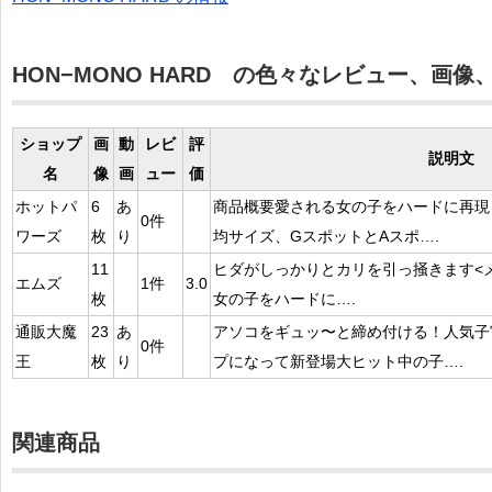
HON−MONO HARD の色々なレビュー、画
ショップ
画
動
レビ
評
説明文
名
像
画
ュー
価
ホットパ
6
あ
商品概要愛される女の子をハードに再現
0件
ワーズ
枚
り
均サイズ、GスポットとAスポ….
11
ヒダがしっかりとカリを引っ掻きます<
エムズ
1件
3.0
枚
女の子をハードに….
通販大魔
23
あ
アソコをギュッ〜と締め付ける！人気子
0件
王
枚
り
プになって新登場大ヒット中の子….
関連商品