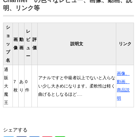
Charmer の色々なレビュー、画像、動画、説
明、リンク等
シ
レ
ョ
画
動
ビ
評
ッ
説明文
リンク
像
画
ュ
価
プ
ー
名
通
画像、
販
アナルですと中級者以上でないと入らな
7
あ
0
動画、
大
い少し大きめになります。柔軟性は軽く
枚
り
件
商品説
魔
曲げるとしなるほど….
明
王
シェアする