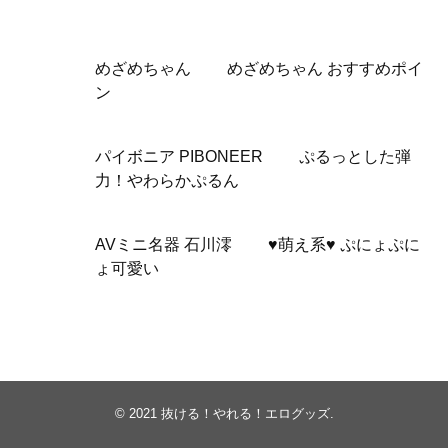
めざめちゃん めざめちゃん おすすめポイ
ン
パイボニア PIBONEER ぷるっとした弾
力！やわらかぷるん
AVミニ名器 石川澪 ♥萌え系♥ ぷにょぷに
ょ可愛い
© 2021
抜ける！やれる！エログッズ
.