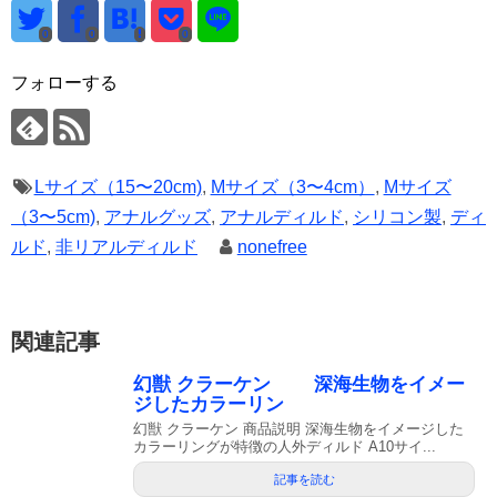
0
0
0
フォローする
Lサイズ（15〜20cm)
,
Mサイズ（3〜4cm）
,
Mサイズ
（3〜5cm)
,
アナルグッズ
,
アナルディルド
,
シリコン製
,
ディ
ルド
,
非リアルディルド
nonefree
関連記事
幻獣 クラーケン 深海生物をイメー
ジしたカラーリン
幻獣 クラーケン 商品説明 深海生物をイメージした
カラーリングが特徴の人外ディルド A10サイ...
記事を読む