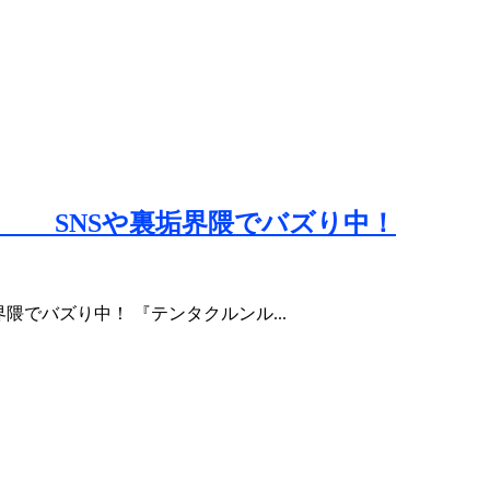
 SNSや裏垢界隈でバズり中！
隈でバズり中！ 『テンタクルンル...