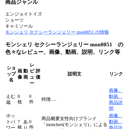
商品ジャンル
エンジョイトイズ
ショーツ
キャミソール
モンシェリ セクシーランジェリー mon0051 の情報
モンシェリ セクシーランジェリー mon0051 の
色々なレビュー、画像、動画、説明、リンク等
レ
ショ
画
動
ビ
評
ップ
説明文
リンク
像
画
ュ
価
名
ー
画像、
えむ
8
0
動画、
特徴….
枚
件
蔵
商品説
明
ホッ
画像、
商品概要女性向けブランド
トパ
7
あ
0
動画、
「moncheri(モンシェリ)」による
枚
件
ワー
り
商品説