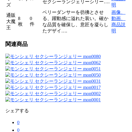
セクシーランジェリーシリー….
ズ
明
ベリーダンサーを彷彿とさせ
画像、
通販
8
0
る、躍動感に溢れた装い。確か
動画、
大魔
枚
件
な品質を確保し、意匠を凝らし
商品説
王
たデザイ….
明
関連商品
シェアする
0
0