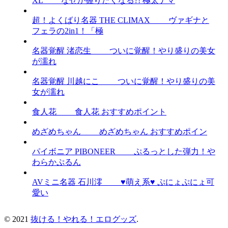
XL なぜか握りたくなる?! 極太ナマ
超！よくばり名器 THE CLIMAX ヴァギナと
フェラの2in1！「極
名器覚醒 渚恋生 ついに覚醒！やり盛りの美女
が濡れ
名器覚醒 川越にこ ついに覚醒！やり盛りの美
女が濡れ
食人花 食人花 おすすめポイント
めざめちゃん めざめちゃん おすすめポイン
パイボニア PIBONEER ぷるっとした弾力！や
わらかぷるん
AVミニ名器 石川澪 ♥萌え系♥ ぷにょぷにょ可
愛い
© 2021
抜ける！やれる！エログッズ
.