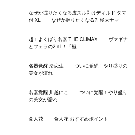
なぜか握りたくなる皮ズル剥けディルド タマ
付 XL なぜか握りたくなる?! 極太ナマ
超！よくばり名器 THE CLIMAX ヴァギナ
とフェラの2in1！「極
名器覚醒 渚恋生 ついに覚醒！やり盛りの
美女が濡れ
名器覚醒 川越にこ ついに覚醒！やり盛り
の美女が濡れ
食人花 食人花 おすすめポイント