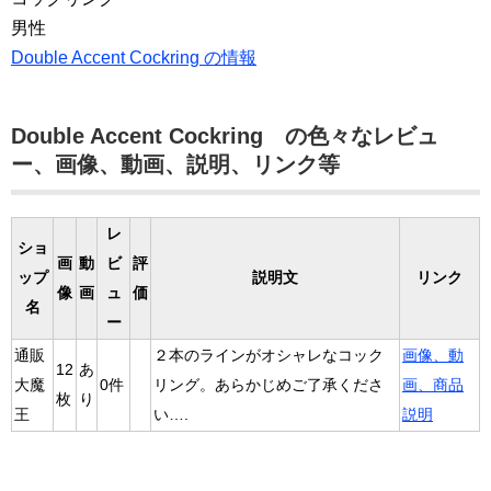
男性
Double Accent Cockring の情報
Double Accent Cockring の色々なレビュ
ー、画像、動画、説明、リンク等
レ
ショ
画
動
ビ
評
ップ
説明文
リンク
像
画
ュ
価
名
ー
通販
２本のラインがオシャレなコック
画像、動
12
あ
大魔
0件
リング。あらかじめご了承くださ
画、商品
枚
り
王
い….
説明