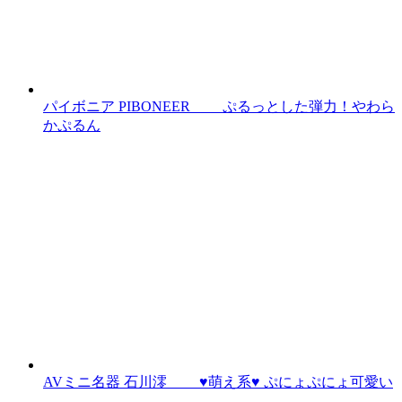
パイボニア PIBONEER ぷるっとした弾力！やわら
かぷるん
AVミニ名器 石川澪 ♥萌え系♥ ぷにょぷにょ可愛い