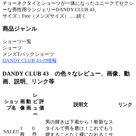
チョーネクタイとショーツが一体になったユニークでセクシ
ーな男性用ランジェリーDANDY CLUB 43。
サイズ：Free（メンズサイズ）…..続く
商品ジャンル
ショーツ一覧
ショーツ
メンズTバックショーツ
DANDY CLUB 43 の情報
DANDY CLUB 43 の色々なレビュー、画像、動
画、説明、リンク等
レ
ショッ
画
動
ビ
評
説明文
リンク
プ名
像
画
ュ
価
ー
男の輝きは下着から！斬新なス
1
0
タイルで男を磨け！これでもう
SALE!!
枚
件
臆することなく裸になれる！サ