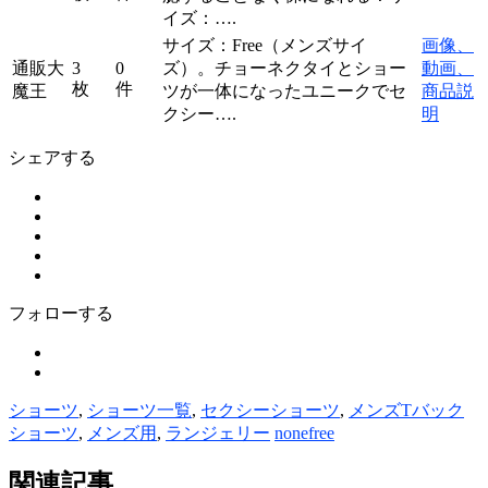
イズ：….
サイズ：Free（メンズサイ
画像、
通販大
3
0
ズ）。チョーネクタイとショー
動画、
枚
件
魔王
ツが一体になったユニークでセ
商品説
クシー….
明
シェアする
フォローする
ショーツ
,
ショーツ一覧
,
セクシーショーツ
,
メンズTバック
ショーツ
,
メンズ用
,
ランジェリー
nonefree
関連記事