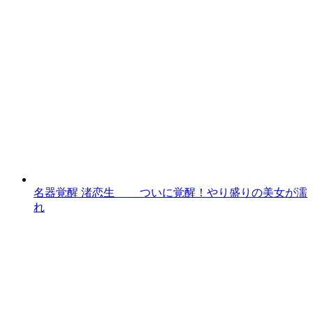
名器覚醒 渚恋生 ついに覚醒！やり盛りの美女が濡
れ