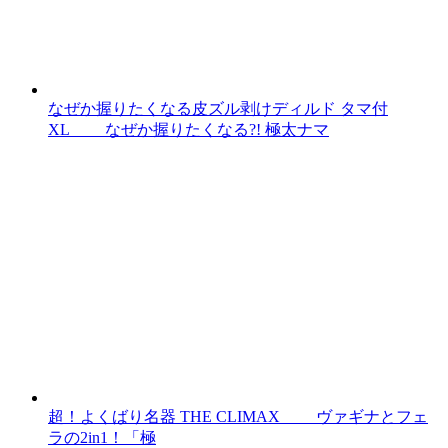
なぜか握りたくなる皮ズル剥けディルド タマ付
XL なぜか握りたくなる?! 極太ナマ
超！よくばり名器 THE CLIMAX ヴァギナとフェ
ラの2in1！「極