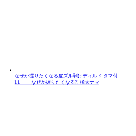
なぜか握りたくなる皮ズル剥けディルド タマ付
LL なぜか握りたくなる?! 極太ナマ