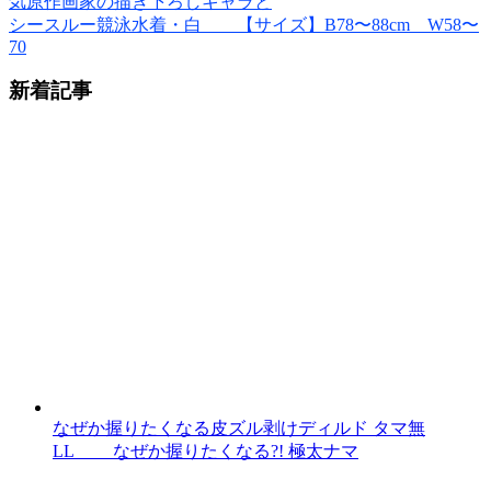
気原作画家の描き下ろしキャラと
シースルー競泳水着・白 【サイズ】B78〜88cm W58〜
70
新着記事
なぜか握りたくなる皮ズル剥けディルド タマ無
LL なぜか握りたくなる?! 極太ナマ