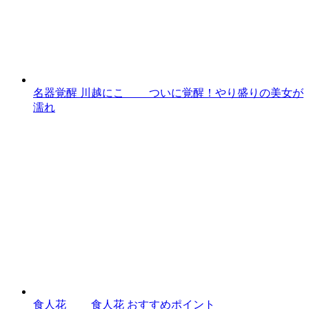
名器覚醒 川越にこ ついに覚醒！やり盛りの美女が
濡れ
食人花 食人花 おすすめポイント