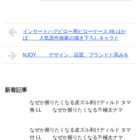
インサートハグピロー用ピローケース #6 はか
ば 人気原作画家の描き下ろしキャラと
NJOY デザイン、品質、ブランドと高みを
新着記事
なぜか握りたくなる皮ズル剥けディルド タマ
無 LL なぜか握りたくなる?! 極太ナマ
なぜか握りたくなる皮ズル剥けディルド タマ
付 LL なぜか握りたくなる?! 極太ナマ