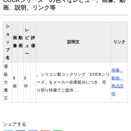
COCKシリーズ の色々なレビュー、画像、動
画、説明、リンク等
シ
レ
ョ
画
動
ビ
評
ッ
説明文
リンク
像
画
ュ
価
プ
ー
名
通
画像、
販
。シリコン製コックリング「COCKシリ
9
0
動画、
大
ーズ」をメーカー在庫処分につき、売
枚
件
商品説
魔
り切り特価でご提供….
明
王
シェアする