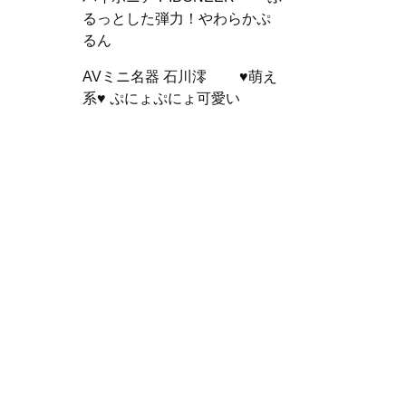
るっとした弾力！やわらかぷ
るん
AVミニ名器 石川澪 ♥萌え
系♥ ぷにょぷにょ可愛い