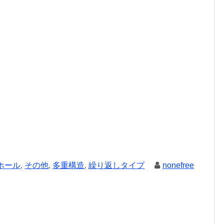
ホール
,
その他
,
多重構造
,
繰り返しタイプ
nonefree