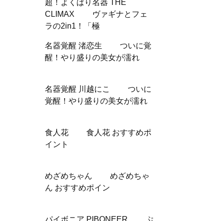
超！よくばり名器 THE
CLIMAX ヴァギナとフェ
ラの2in1！「極
名器覚醒 渚恋生 ついに覚
醒！やり盛りの美女が濡れ
名器覚醒 川越にこ ついに
覚醒！やり盛りの美女が濡れ
食人花 食人花 おすすめポ
イント
めざめちゃん めざめちゃ
ん おすすめポイン
パイボニア PIBONEER ぷ