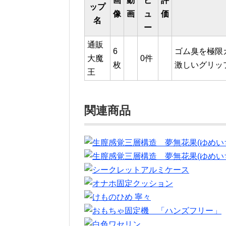
画
動
ビ
評
ップ
像
画
ュ
価
名
ー
通販
6
ゴム臭を極限
大魔
0件
枚
激しいグリッ
王
関連商品