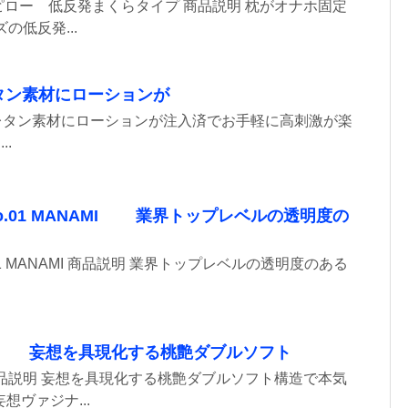
ロー 低反発まくらタイプ 商品説明 枕がオナホ固定
の低反発...
タン素材にローションが
かウレタン素材にローションが注入済でお手軽に高刺激が楽
..
IT Vo.01 MANAMI 業界トップレベルの透明度の
 Vo.01 MANAMI 商品説明 業界トップレベルの透明度のある
 妄想を具現化する桃艶ダブルソフト
品説明 妄想を具現化する桃艶ダブルソフト構造で本気
想ヴァジナ...