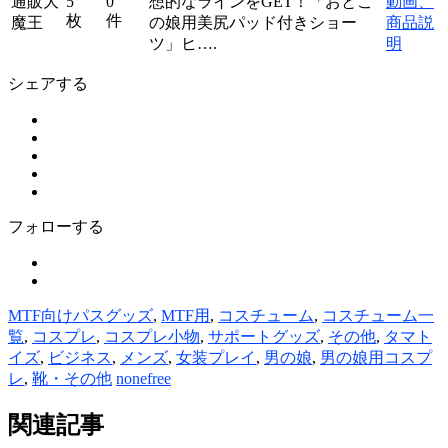
通販大
5
0
想的なラインをGET！「おとこ
動画、
枚
件
魔王
の娘用美尻パッド付きショー
商品説
ツ」ヒ….
明
シェアする
フォローする
MTF向けパスグッズ
,
MTF用
,
コスチューム
,
コスチューム一
覧
,
コスプレ
,
コスプレ小物
,
サポートグッズ
,
その他
,
タマト
イズ
,
ビジネス
,
メンズ
,
女装プレイ
,
男の娘
,
男の娘用コスプ
レ
,
靴・その他
nonefree
関連記事