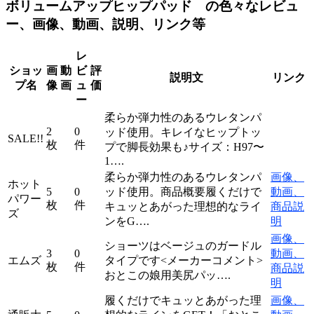
ボリュームアップヒップパッド の色々なレビュ
ー、画像、動画、説明、リンク等
レ
ショッ
画
動
ビ
評
説明文
リンク
プ名
像
画
ュ
価
ー
柔らか弾力性のあるウレタンパ
2
0
ッド使用。キレイなヒップトッ
SALE!!
枚
件
プで脚長効果も♪サイズ：H97〜
1….
柔らか弾力性のあるウレタンパ
画像、
ホット
5
0
ッド使用。商品概要履くだけで
動画、
パワー
枚
件
キュッとあがった理想的なライ
商品説
ズ
ンをG….
明
画像、
ショーツはベージュのガードル
3
0
動画、
エムズ
タイプです<メーカーコメント>
枚
件
商品説
おとこの娘用美尻パッ….
明
履くだけでキュッとあがった理
画像、