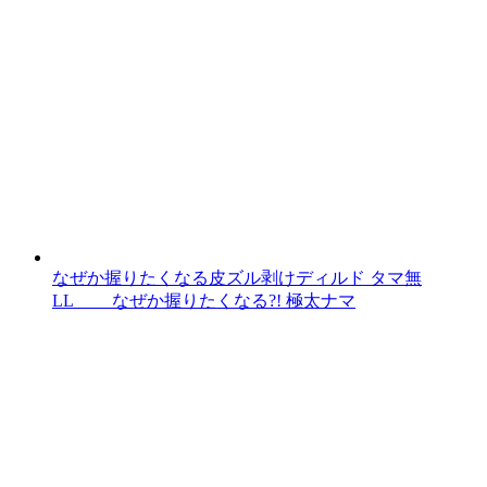
なぜか握りたくなる皮ズル剥けディルド タマ無
LL なぜか握りたくなる?! 極太ナマ