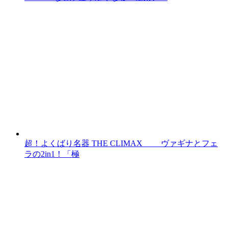
超！よくばり名器 THE CLIMAX ヴァギナとフェ
ラの2in1！「極