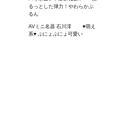
るっとした弾力！やわらかぷ
るん
AVミニ名器 石川澪 ♥萌え
系♥ ぷにょぷにょ可愛い