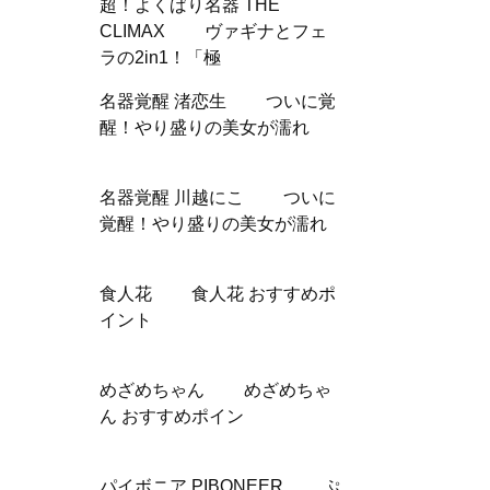
超！よくばり名器 THE
CLIMAX ヴァギナとフェ
ラの2in1！「極
名器覚醒 渚恋生 ついに覚
醒！やり盛りの美女が濡れ
名器覚醒 川越にこ ついに
覚醒！やり盛りの美女が濡れ
食人花 食人花 おすすめポ
イント
めざめちゃん めざめちゃ
ん おすすめポイン
パイボニア PIBONEER ぷ