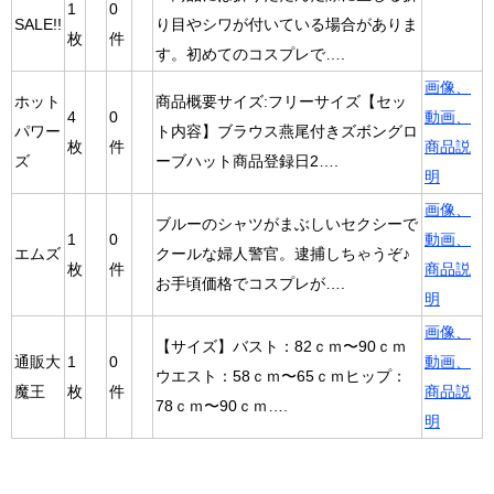
1
0
SALE!!
り目やシワが付いている場合がありま
枚
件
す。初めてのコスプレで….
画像、
ホット
商品概要サイズ:フリーサイズ【セッ
4
0
動画、
パワー
ト内容】ブラウス燕尾付きズボングロ
枚
件
商品説
ズ
ーブハット商品登録日2….
明
画像、
ブルーのシャツがまぶしいセクシーで
1
0
動画、
エムズ
クールな婦人警官。逮捕しちゃうぞ♪
枚
件
商品説
お手頃価格でコスプレが….
明
画像、
【サイズ】バスト：82ｃｍ〜90ｃｍ
通販大
1
0
動画、
ウエスト：58ｃｍ〜65ｃｍヒップ：
魔王
枚
件
商品説
78ｃｍ〜90ｃｍ….
明