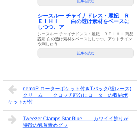
記事を読む
シースルー チャイナドレス・麗妃 Ｒ
ＥＩＨＩ 白の透け素材をベースに
しつつ、ア
シースルー チャイナドレス・麗妃 ＲＥＩＨＩ 商品
説明 白の透け素材をベースにしつつ、アウトライン
や刺しゅう...
記事を読む
nemoP ローターポケット付きTバック(総レース)
クリーム クロッチ部分にローターの収納ポ
ケットが付
Tweezer Clamps Star Blue カワイイ飾りが
特徴の乳首責めグッ