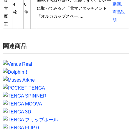
販
海外から取り寄せた本品ですが、いざ手
4
0
動画、
大
に取ってみると「電マアタッチメント
枚
件
商品説
魔
「オルガカップスペー….
明
王
関連商品