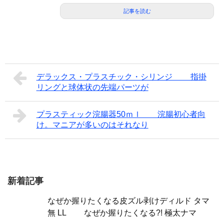
記事を読む
デラックス・プラスチック・シリンジ 指掛
リングと球体状の先端パーツが
プラスティック浣腸器50ｍｌ 浣腸初心者向
け。マニアが多いのはそれなり
新着記事
なぜか握りたくなる皮ズル剥けディルド タマ
無 LL なぜか握りたくなる?! 極太ナマ