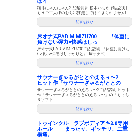
はイ
猫耳にゃんにゃん2 監禁飼育 松本いちか 商品説明
もうご主人様のおち◯ぽ無しではイきられません! ...
記事を読む
床オナ式PAD MIMIZU700 『体重に
負けない弾力×快感はしっ
床オナ式PAD MIMIZU700 商品説明 『体重に負けな
い弾力×快感はしっかりと』 床オナ式...
記事を読む
サウナーぎゃるがととのえるぅ〜2
ヒット作「サウナーぎゃるがととの
サウナーぎゃるがととのえるぅ〜2 商品説明 ヒット
作「サウナーぎゃるがととのえるぅ〜」の「もっち
りソフト...
記事を読む
トゥインクル ラブボディアキ3.0専用
ホール まったり、ギッチリ、二重
構造。