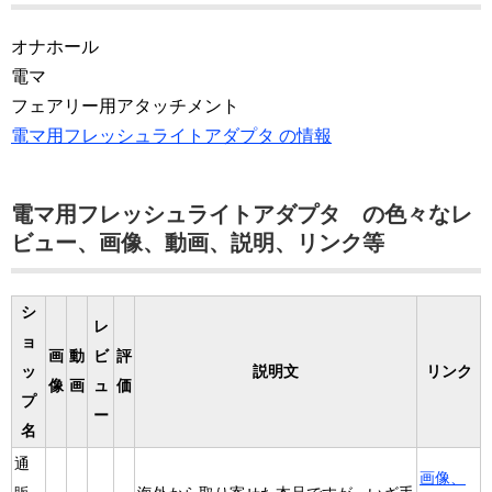
オナホール
電マ
フェアリー用アタッチメント
電マ用フレッシュライトアダプタ の情報
電マ用フレッシュライトアダプタ の色々なレ
ビュー、画像、動画、説明、リンク等
シ
レ
ョ
画
動
ビ
評
ッ
説明文
リンク
像
画
ュ
価
プ
ー
名
通
画像、