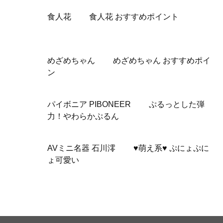
食人花 食人花 おすすめポイント
めざめちゃん めざめちゃん おすすめポイ
ン
パイボニア PIBONEER ぷるっとした弾
力！やわらかぷるん
AVミニ名器 石川澪 ♥萌え系♥ ぷにょぷに
ょ可愛い