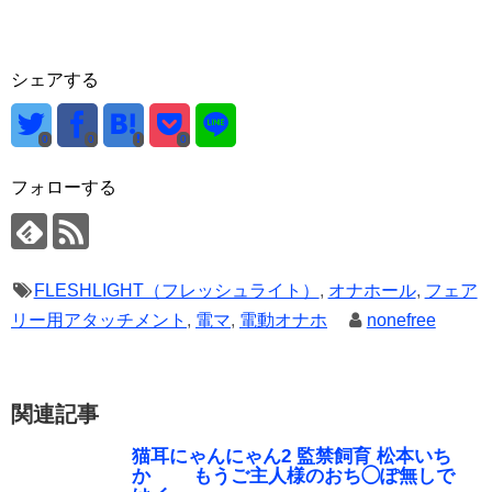
シェアする
0
0
0
フォローする
FLESHLIGHT（フレッシュライト）
,
オナホール
,
フェア
リー用アタッチメント
,
電マ
,
電動オナホ
nonefree
関連記事
猫耳にゃんにゃん2 監禁飼育 松本いち
か もうご主人様のおち◯ぽ無しで