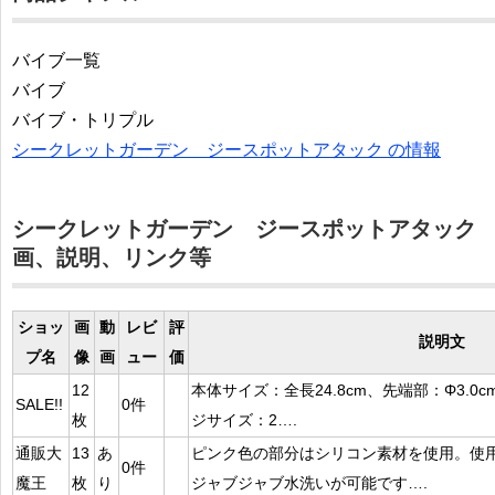
バイブ一覧
バイブ
バイブ・トリプル
シークレットガーデン ジースポットアタック の情報
シークレットガーデン ジースポットアタック
画、説明、リンク等
ショッ
画
動
レビ
評
説明文
プ名
像
画
ュー
価
12
本体サイズ：全長24.8cm、先端部：Φ3.0c
SALE!!
0件
枚
ジサイズ：2….
通販大
13
あ
ピンク色の部分はシリコン素材を使用。使
0件
魔王
枚
り
ジャブジャブ水洗いが可能です….