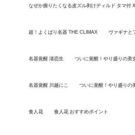
なぜか握りたくなる皮ズル剥けディルド タマ付 
超！よくばり名器 THE CLIMAX ヴァギナとフ
名器覚醒 渚恋生 ついに覚醒！やり盛りの美
名器覚醒 川越にこ ついに覚醒！やり盛りの
食人花 食人花 おすすめポイント