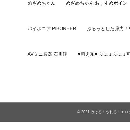
めざめちゃん めざめちゃん おすすめポイン
パイボニア PIBONEER ぷるっとした弾力
AVミニ名器 石川澪 ♥萌え系♥ ぷにょぷにょ
© 2021
抜ける！やれる！エロ