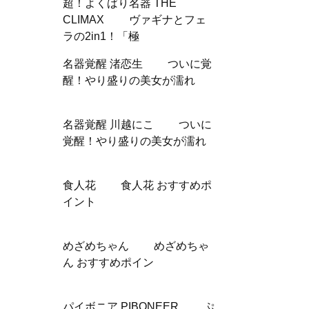
超！よくばり名器 THE
CLIMAX ヴァギナとフェ
ラの2in1！「極
名器覚醒 渚恋生 ついに覚
醒！やり盛りの美女が濡れ
名器覚醒 川越にこ ついに
覚醒！やり盛りの美女が濡れ
食人花 食人花 おすすめポ
イント
めざめちゃん めざめちゃ
ん おすすめポイン
パイボニア PIBONEER ぷ