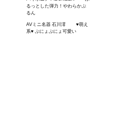
るっとした弾力！やわらかぷ
るん
AVミニ名器 石川澪 ♥萌え
系♥ ぷにょぷにょ可愛い