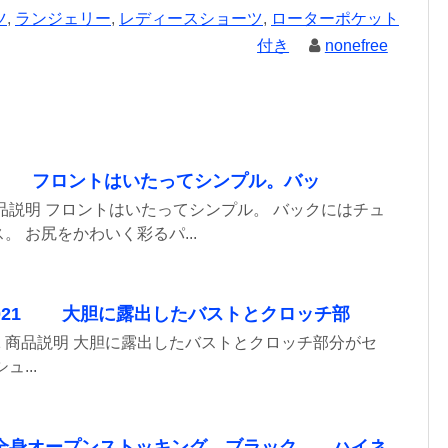
ツ
,
ランジェリー
,
レディースショーツ
,
ローターポケット
付き
nonefree
 フロントはいたってシンプル。バッ
品説明 フロントはいたってシンプル。 バックにはチュ
 お尻をかわいく彩るパ...
_021 大胆に露出したバストとクロッチ部
21 商品説明 大胆に露出したバストとクロッチ部分がセ
...
全身オープンストッキング ブラック ハイネ