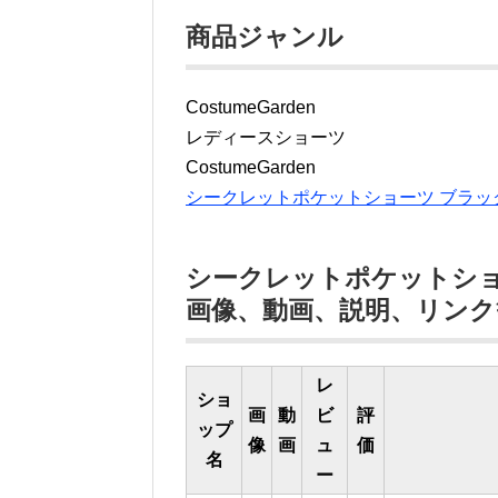
商品ジャンル
CostumeGarden
レディースショーツ
CostumeGarden
シークレットポケットショーツ ブラッ
シークレットポケットショ
画像、動画、説明、リンク
レ
ショ
画
動
ビ
評
ップ
像
画
ュ
価
名
ー