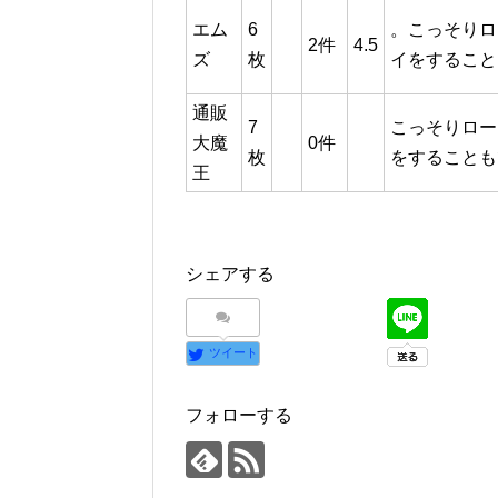
エム
6
。こっそりロ
2件
4.5
ズ
枚
イをすること
通販
7
こっそりロー
大魔
0件
枚
をすることも
王
シェアする
ツイート
フォローする