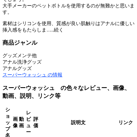
大手メーカーのペットボトルを使用するのが無難かと思いま
す。
素材はシリコンを使用、質感が良い肌触りはアナルに優しい
挿入感をもたらしま…..続く
商品ジャンル
グッズメンテ他
アナル洗浄グッズ
アナルグッズ
スーパーウォッシュ の情報
スーパーウォッシュ の色々なレビュー、画像、
動画、説明、リンク等
シ
レ
ョ
画
動
ビ
評
ッ
説明文
リンク
像
画
ュ
価
プ
ー
名