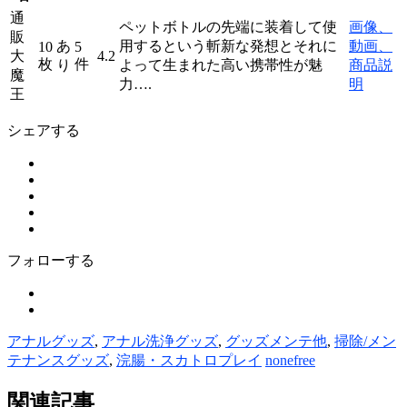
通
ペットボトルの先端に装着して使
画像、
販
あ
用するという斬新な発想とそれに
動画、
10
5
大
4.2
枚
件
り
よって生まれた高い携帯性が魅
商品説
魔
力….
明
王
シェアする
フォローする
アナルグッズ
,
アナル洗浄グッズ
,
グッズメンテ他
,
掃除/メン
テナンスグッズ
,
浣腸・スカトロプレイ
nonefree
関連記事