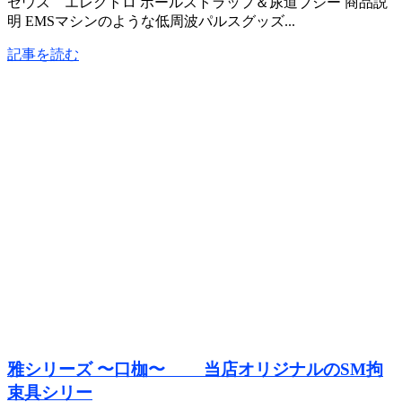
ゼウス エレクトロ ボールストラップ＆尿道ブジー 商品説
明 EMSマシンのような低周波パルスグッズ...
記事を読む
雅シリーズ 〜口枷〜 当店オリジナルのSM拘
束具シリー