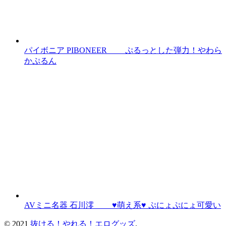
パイボニア PIBONEER ぷるっとした弾力！やわら
かぷるん
AVミニ名器 石川澪 ♥萌え系♥ ぷにょぷにょ可愛い
© 2021
抜ける！やれる！エログッズ
.