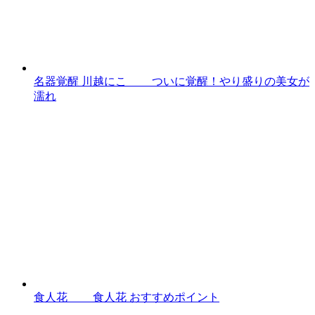
名器覚醒 川越にこ ついに覚醒！やり盛りの美女が
濡れ
食人花 食人花 おすすめポイント