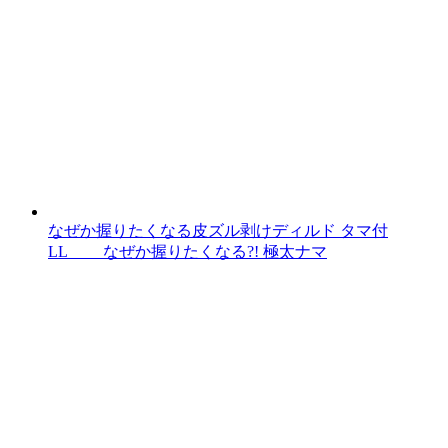
なぜか握りたくなる皮ズル剥けディルド タマ付
LL なぜか握りたくなる?! 極太ナマ