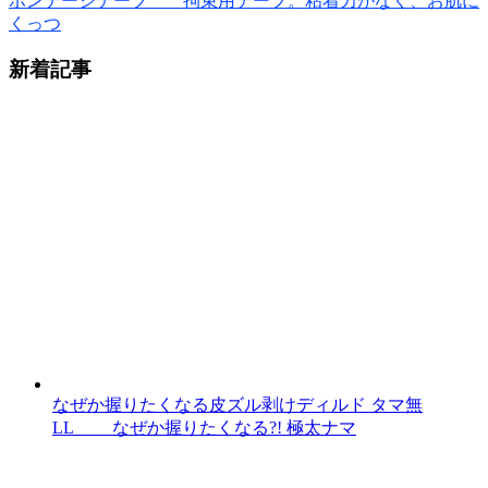
ボンテージテープ 拘束用テープ。粘着力がなく、お肌に
くっつ
新着記事
なぜか握りたくなる皮ズル剥けディルド タマ無
LL なぜか握りたくなる?! 極太ナマ