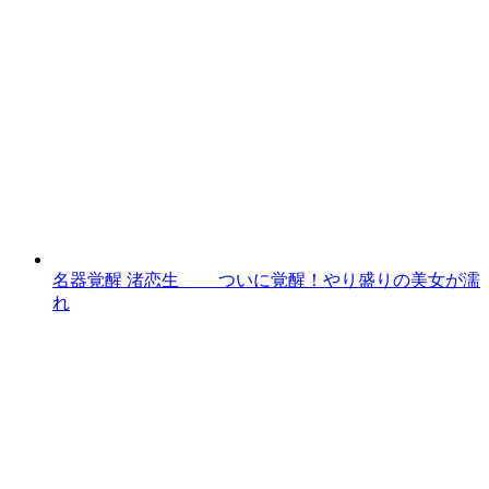
名器覚醒 渚恋生 ついに覚醒！やり盛りの美女が濡
れ