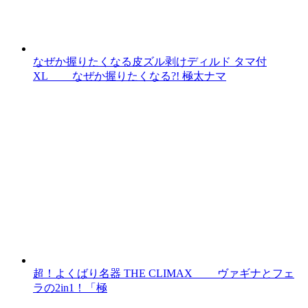
なぜか握りたくなる皮ズル剥けディルド タマ付
XL なぜか握りたくなる?! 極太ナマ
超！よくばり名器 THE CLIMAX ヴァギナとフェ
ラの2in1！「極