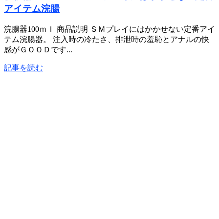
アイテム浣腸
浣腸器100ｍｌ 商品説明 ＳＭプレイにはかかせない定番アイ
テム浣腸器。 注入時の冷たさ、排泄時の羞恥とアナルの快
感がＧＯＯＤです...
記事を読む