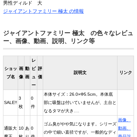
男性ディルド 大
ジャイアントファミリー 極太 の情報
ジャイアントファミリー 極太 の色々なレビュ
ー、画像、動画、説明、リンク等
レ
ショッ
画
動
ビ
評
説明文
リンク
プ名
像
画
ュ
価
ー
本体サイズ：26.0×Φ5.5cm。本体底
3
0
SALE!!
部に吸盤は付いていませんが、土台と
枚
件
なるタマが大き….
画像、
ゴム臭がやや気になります。シリーズ
通販大
10
あ
0
動画、
の中で細い直径ですが、一般的なディ
魔王
枚
り
件
商品説