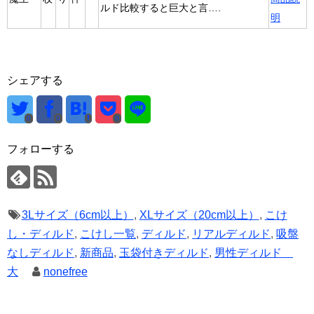
ルド比較すると巨大と言….
明
シェアする
0
0
0
フォローする
3Lサイズ（6cm以上）
,
XLサイズ（20cm以上）
,
こけ
し・ディルド
,
こけし一覧
,
ディルド
,
リアルディルド
,
吸盤
なしディルド
,
新商品
,
玉袋付きディルド
,
男性ディルド
大
nonefree