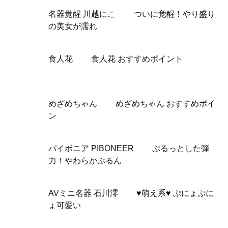
名器覚醒 川越にこ ついに覚醒！やり盛り
の美女が濡れ
食人花 食人花 おすすめポイント
めざめちゃん めざめちゃん おすすめポイ
ン
パイボニア PIBONEER ぷるっとした弾
力！やわらかぷるん
AVミニ名器 石川澪 ♥萌え系♥ ぷにょぷに
ょ可愛い