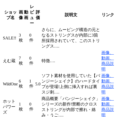
レ
ショッ
画
動
ビ
評
説明文
リンク
プ名
像
画
ュ
価
ー
さらに、ムービング構造の元と
3
0
なるストリングスが内部に3箇
SALE!!
枚
件
所採用されていて、このストリ
ングス….
画像、
7
0
動画、
えむ蔵
特徴….
枚
件
商品説
明
ソフト素材を使用していた【バ
画像、
6
1
ンジーシェイク】のハードタイ
動画、
WildOne
5.0
枚
件
プが登場!上側に挿入すれば裏
商品説
スジ刺….
明
商品概要「バンジーシェイク」
画像、
ホット
1
0
シリーズの新作!禁断のクロス
動画、
パワー
枚
件
ストリングが内部で擦れ・絡
商品説
ズ
み・うご….
明