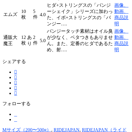
ヒダ+ストリングスの「バンジ
画像、
10
5
ーシェイク」シリーズに加わっ
動画、
エムズ
4.0
枚
件
た、イボ+ストリングスの「バ
商品説
ンジー….
明
バンジータッチ素材はオイル臭
画像、
通販大
12
あ
2
が少なく、ベタつきもありませ
動画、
5.0
枚
件
魔王
り
ん。また、定番のヒダであるた
商品説
め、射….
明
シェアする
フォローする
Mサイズ（200〜500g）
,
RIDEJAPAN
,
RIDEJAPAN（ライド