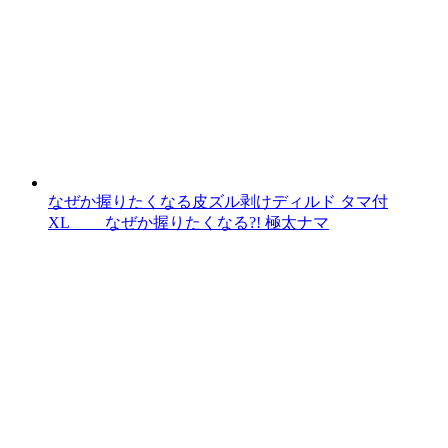
なぜか握りたくなる皮ズル剥けディルド タマ付
XL なぜか握りたくなる?! 極太ナマ