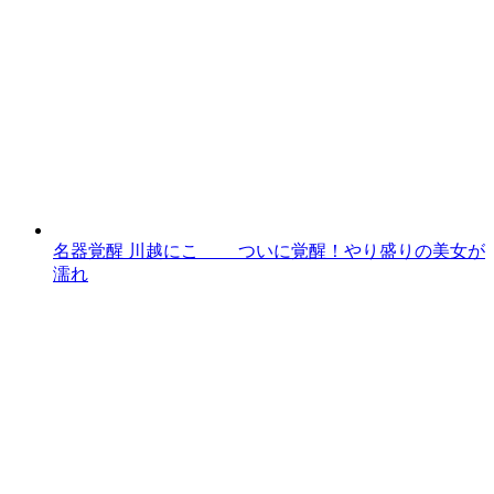
名器覚醒 川越にこ ついに覚醒！やり盛りの美女が
濡れ