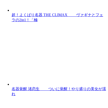
超！よくばり名器 THE CLIMAX ヴァギナとフェ
ラの2in1！「極
名器覚醒 渚恋生 ついに覚醒！やり盛りの美女が濡
れ