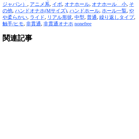
ジャパン）
,
アニメ系
,
イボ
,
オナホール
,
オナホール 小
,
そ
の他
,
ハンドオナホ(Mサイズ)
,
ハンドホール
,
ホール一覧
,
や
や柔らかい
,
ライド
,
リアル形状
,
中型
,
普通
,
繰り返しタイプ
,
触手/ヒモ
,
非貫通
,
非貫通オナホ
nonefree
関連記事