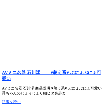
AVミニ名器 石川澪 ♥萌え系♥ ぷにょぷにょ可
愛い
AVミニ名器 石川澪 商品説明 ♥萌え系♥ ぷにょぷにょ可愛い
澪ちゃんのじょりじょり細ヒダ突起ま...
記事を読む