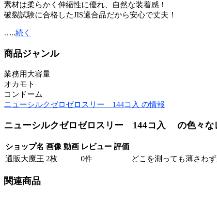
素材は柔らかく伸縮性に優れ、自然な装着感！
破裂試験に合格したJIS適合品だから安心で丈夫！
…..
続く
商品ジャンル
業務用大容量
オカモト
コンドーム
ニューシルクゼロゼロスリー 144コ入 の情報
ニューシルクゼロゼロスリー 144コ入 の色々
ショップ名
画像
動画
レビュー
評価
通販大魔王
2枚
0件
どこを測っても薄さわず
関連商品