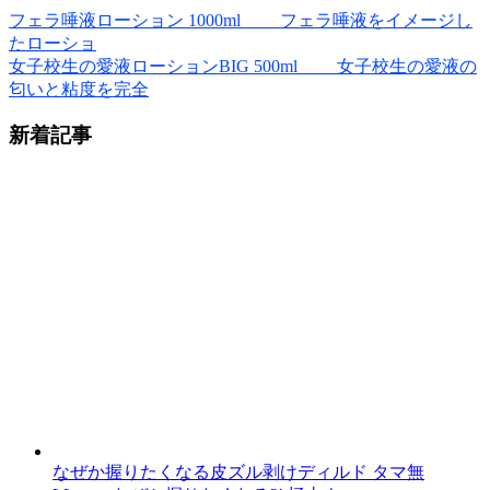
フェラ唾液ローション 1000ml フェラ唾液をイメージし
たローショ
女子校生の愛液ローションBIG 500ml 女子校生の愛液の
匂いと粘度を完全
新着記事
なぜか握りたくなる皮ズル剥けディルド タマ無