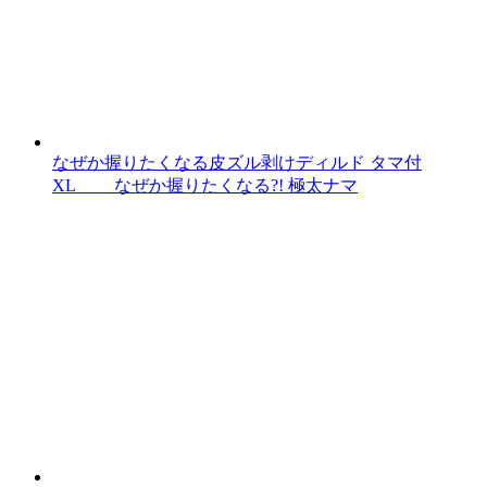
なぜか握りたくなる皮ズル剥けディルド タマ付
XL なぜか握りたくなる?! 極太ナマ