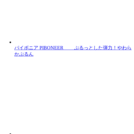
パイボニア PIBONEER ぷるっとした弾力！やわら
かぷるん