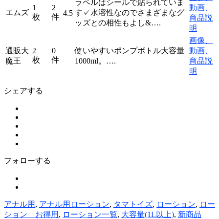
ラベルはシールで貼られていま
1
2
動画、
エムズ
す✓水溶性なのでさまざまなグ
4.5
枚
件
商品説
ッズとの相性もよし&….
明
画像、
通販大
2
0
使いやすいポンプボトル大容量
動画、
枚
件
魔王
1000ml。….
商品説
明
シェアする
フォローする
アナル用
,
アナル用ローション
,
タマトイズ
,
ローション
,
ロー
ション お得用
,
ローション一覧
,
大容量(1L以上)
,
新商品