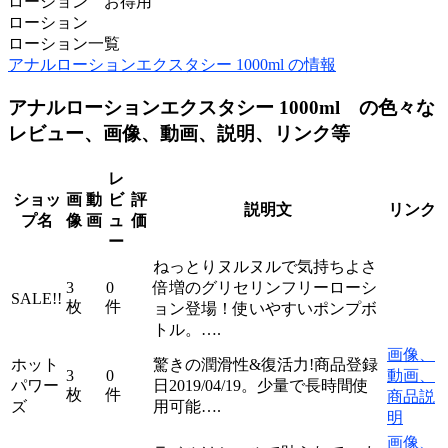
ローション お得用
ローション
ローション一覧
アナルローションエクスタシー 1000ml の情報
アナルローションエクスタシー 1000ml の色々な
レビュー、画像、動画、説明、リンク等
レ
ショッ
画
動
ビ
評
説明文
リンク
プ名
像
画
ュ
価
ー
ねっとりヌルヌルで気持ちよさ
3
0
倍増のグリセリンフリーローシ
SALE!!
枚
件
ョン登場！使いやすいポンプボ
トル。….
画像、
ホット
驚きの潤滑性&復活力!商品登録
3
0
動画、
パワー
日2019/04/19。少量で長時間使
枚
件
商品説
ズ
用可能….
明
画像、