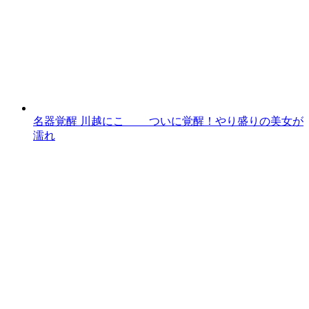
名器覚醒 川越にこ ついに覚醒！やり盛りの美女が
濡れ