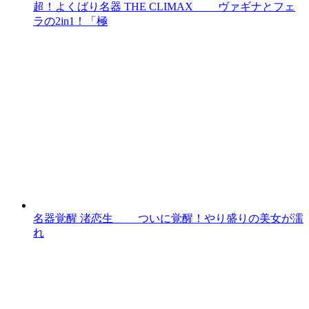
超！よくばり名器 THE CLIMAX ヴァギナとフェ
ラの2in1！「極
名器覚醒 渚恋生 ついに覚醒！やり盛りの美女が濡
れ